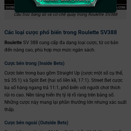
Cấu trúc bảng số và cơ chế quay trong Roulette SV388
Các loại cược phổ biến trong Roulette SV388
Roulette
SV 388 cung cấp đa dạng loại cược, từ cơ bản
đến nâng cao, phù hợp mọi mức ngân sách.
Cược bên trong (Inside Bets)
Cược bên trong bao gồm Straight Up (cược một số cụ thể,
trả 35:1) và Split Bet (hai số liền kề, 17:1). Street Bet cược
ba số hàng ngang trả 11:1, phổ biến với người chơi thích
rủi ro cao. Nền tảng hiển thị tỷ lệ rõ ràng trên bảng số.
Những cược này mang lại phần thưởng lớn nhưng xác suất
thấp.
Cược bên ngoài (Outside Bets)