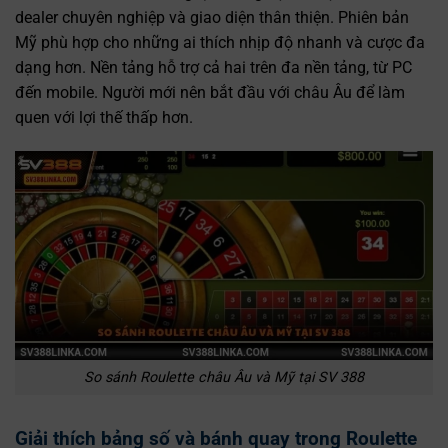
dealer chuyên nghiệp và giao diện thân thiện. Phiên bản
Mỹ phù hợp cho những ai thích nhịp độ nhanh và cược đa
dạng hơn. Nền tảng hỗ trợ cả hai trên đa nền tảng, từ PC
đến mobile. Người mới nên bắt đầu với châu Âu để làm
quen với lợi thế thấp hơn.
So sánh Roulette châu Âu và Mỹ tại SV 388
Giải thích bảng số và bánh quay trong Roulette