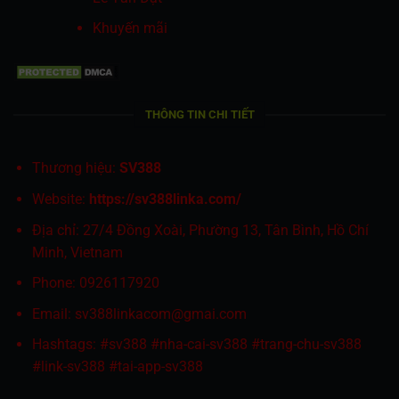
Khuyến mãi
THÔNG TIN CHI TIẾT
Thương hiệu:
SV388
Website:
https://sv388linka.com/
Địa chỉ: 27/4 Đồng Xoài, Phường 13, Tân Bình, Hồ Chí
Minh, Vietnam
Phone: 0926117920
Email:
sv388linkacom@gmai.com
Hashtags: #sv388 #nha-cai-sv388 #trang-chu-sv388
#link-sv388 #tai-app-sv388