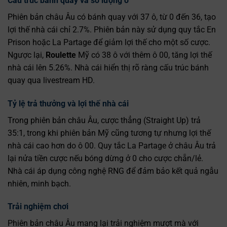
Cấu trúc bánh quay và số lượng ô
Phiên bản châu Âu có bánh quay với 37 ô, từ 0 đến 36, tạo
lợi thế nhà cái chỉ 2.7%. Phiên bản này sử dụng quy tắc En
Prison hoặc La Partage để giảm lợi thế cho một số cược.
Ngược lại,
Roulette
Mỹ có 38 ô với thêm ô 00, tăng lợi thế
nhà cái lên 5.26%. Nhà cái hiển thị rõ ràng cấu trúc bánh
quay qua livestream HD.
Tỷ lệ trả thưởng và lợi thế nhà cái
Trong phiên bản châu Âu, cược thẳng (Straight Up) trả
35:1, trong khi phiên bản Mỹ cũng tương tự nhưng lợi thế
nhà cái cao hơn do ô 00. Quy tắc La Partage ở châu Âu trả
lại nửa tiền cược nếu bóng dừng ở 0 cho cược chẵn/lẻ.
Nhà cái áp dụng công nghệ RNG để đảm bảo kết quả ngẫu
nhiên, minh bạch.
Trải nghiệm chơi
Phiên bản châu Âu mang lại trải nghiệm mượt mà với