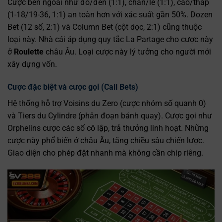
Cược bên ngoài như đỏ/đen (1:1), chẵn/lẻ (1:1), cao/thấp
(1-18/19-36, 1:1) an toàn hơn với xác suất gần 50%. Dozen
Bet (12 số, 2:1) và Column Bet (cột dọc, 2:1) cũng thuộc
loại này. Nhà cái áp dụng quy tắc La Partage cho cược này
ở
Roulette
châu Âu. Loại cược này lý tưởng cho người mới
xây dựng vốn.
Cược đặc biệt và cược gọi (Call Bets)
Hệ thống hỗ trợ Voisins du Zero (cược nhóm số quanh 0)
và Tiers du Cylindre (phân đoạn bánh quay). Cược gọi như
Orphelins cược các số cô lập, trả thưởng linh hoạt. Những
cược này phổ biến ở châu Âu, tăng chiều sâu chiến lược.
Giao diện cho phép đặt nhanh mà không cần chip riêng.