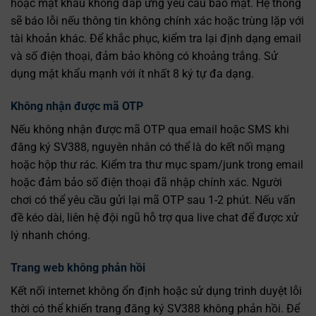
hoặc mật khẩu không đáp ứng yêu cầu bảo mật. Hệ thống
sẽ báo lỗi nếu thông tin không chính xác hoặc trùng lặp với
tài khoản khác. Để khắc phục, kiểm tra lại định dạng email
và số điện thoại, đảm bảo không có khoảng trắng. Sử
dụng mật khẩu mạnh với ít nhất 8 ký tự đa dạng.
Không nhận được mã OTP
Nếu không nhận được mã OTP qua email hoặc SMS khi
đăng ký SV388, nguyên nhân có thể là do kết nối mạng
hoặc hộp thư rác. Kiểm tra thư mục spam/junk trong email
hoặc đảm bảo số điện thoại đã nhập chính xác. Người
chơi có thể yêu cầu gửi lại mã OTP sau 1-2 phút. Nếu vấn
đề kéo dài, liên hệ đội ngũ hỗ trợ qua live chat để được xử
lý nhanh chóng.
Trang web không phản hồi
Kết nối internet không ổn định hoặc sử dụng trình duyệt lỗi
thời có thể khiến trang đăng ký SV388 không phản hồi. Để