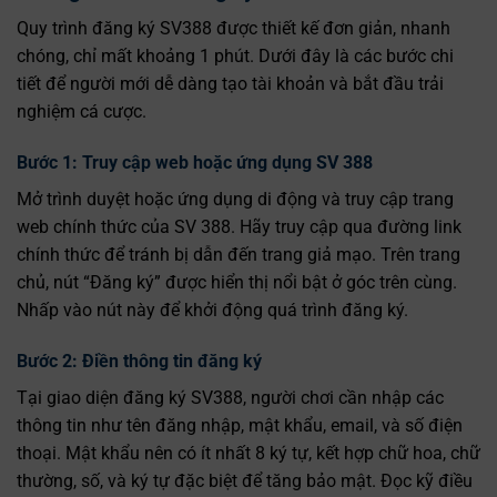
Quy trình đăng ký SV388 được thiết kế đơn giản, nhanh
chóng, chỉ mất khoảng 1 phút. Dưới đây là các bước chi
tiết để người mới dễ dàng tạo tài khoản và bắt đầu trải
nghiệm cá cược.
Bước 1: Truy cập web hoặc ứng dụng SV 388
Mở trình duyệt hoặc ứng dụng di động và truy cập trang
web chính thức của SV 388. Hãy truy cập qua đường link
chính thức để tránh bị dẫn đến trang giả mạo. Trên trang
chủ, nút “Đăng ký” được hiển thị nổi bật ở góc trên cùng.
Nhấp vào nút này để khởi động quá trình đăng ký.
Bước 2: Điền thông tin đăng ký
Tại giao diện đăng ký SV388, người chơi cần nhập các
thông tin như tên đăng nhập, mật khẩu, email, và số điện
thoại. Mật khẩu nên có ít nhất 8 ký tự, kết hợp chữ hoa, chữ
thường, số, và ký tự đặc biệt để tăng bảo mật. Đọc kỹ điều