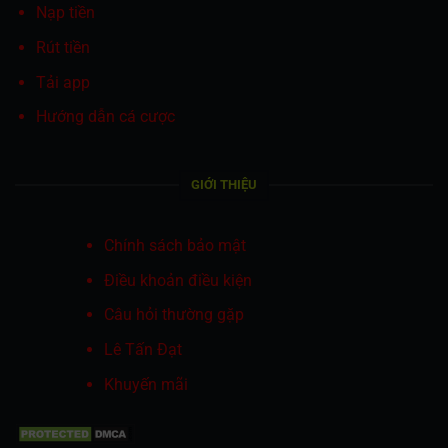
Nạp tiền
Rút tiền
Tải app
Hướng dẫn cá cược
GIỚI THIỆU
Chính sách bảo mật
Điều khoản điều kiện
Câu hỏi thường gặp
Lê Tấn Đạt
Khuyến mãi